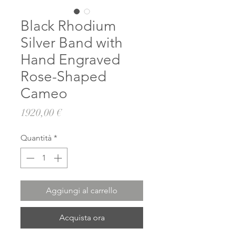
Black Rhodium
Silver Band with
Hand Engraved
Rose-Shaped
Cameo
Prezzo
1920,00 €
Quantità
*
Aggiungi al carrello
Acquista ora