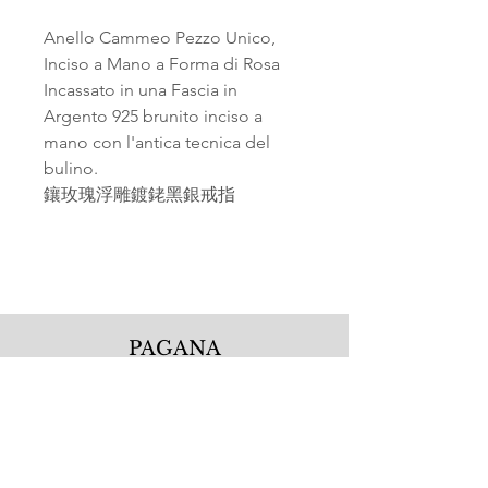
Anello Cammeo Pezzo Unico,
Inciso a Mano a Forma di Rosa
Incassato in una Fascia in
Argento 925 brunito inciso a
mano con l'antica tecnica del
bulino.
鑲玫瑰浮雕鍍銠黑銀戒指
PAGANA
Pagana Atelier S.r.l.