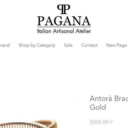
Brand
Shop by Category
Sale
Contact
New Page
Antorà Brac
Gold
Prezz
9260,00 €