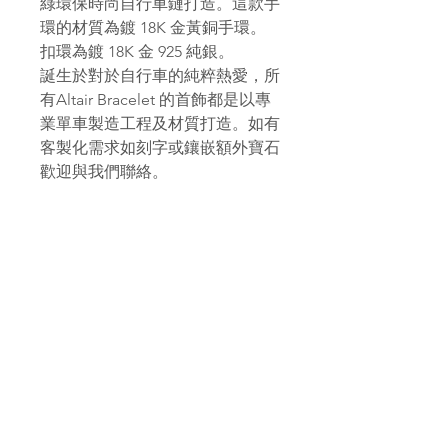
綠環保時尚自行車鏈打造。這款手
環的材質為鍍 18K 金黃銅手環。
扣環為鍍 18K 金 925 純銀。
誕生於對於自行車的純粹熱愛，所
有Altair Bracelet 的首飾都是以專
業單車製造工程及材質打造。如有
客製化需求如刻字或鑲嵌額外寶石
歡迎與我們聯絡。
PAGANA
Pagana Atelier S.r.l.